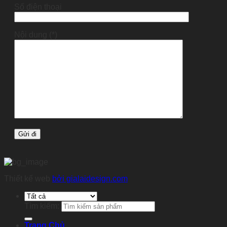
Số điện thoại
Nội dung (*)
Thiết kế web
bởi gialaidesign.com
Tìm kiếm:
Trang Chủ