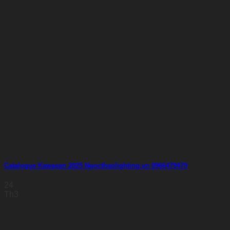
Catalogue Kawasan 2025 Ngocthaolighting.vn 0966479479
24
Th3