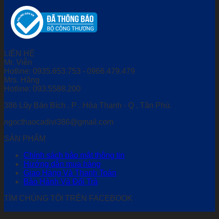
LIÊN HỆ
Mr. Viễn
Hotline: 0935.653.753 - 0966.479.479
Mrs. Hằng
Hotline: 093.5588.200
386 Lũy Bán Bích . P . Hòa Thạnh - Q . Tân Phú.
ngocthaocadivi386@gmail.com
SẢN PHẨM
Chính sách bảo mật thông tin
Hướng dẫn mua hàng
Giao Hàng Và Thanh Toán
Bảo Hành Và Đổi Trả
TÌM CHÚNG TÔI TRÊN FACEBOOK