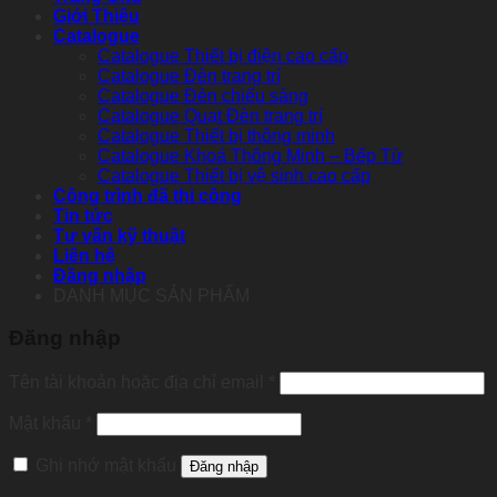
Giới Thiệu
Catalogue
Catalogue Thiết bị điện cao cấp
Catalogue Đèn trang trí
Catalogue Đèn chiếu sáng
Catalogue Quạt Đèn trang trí
Catalogue Thiết bị thông minh
Catalogue Khoá Thông Minh – Bếp Từ
Catalogue Thiết bị vệ sinh cao cấp
Công trình đã thi công
Tin tức
Tư vấn kỹ thuật
Liên hệ
Đăng nhập
DANH MỤC SẢN PHẨM
Đăng nhập
Tên tài khoản hoặc địa chỉ email
*
Mật khẩu
*
Ghi nhớ mật khẩu
Đăng nhập