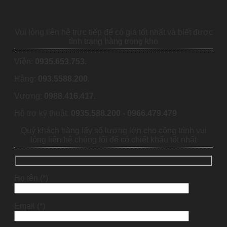
Vui lòng liên hệ trực tiếp để có giá tốt nhất và biết được
tình trạng hàng trong kho
Viễn:
0935.653.753
.
Hằng:
093.5588.200
.
Vương:
0988.416.417
.
Hỗ trợ kỹ thuật:
0935.588.200 - 0966.479.479
Quý khách hàng lấy số lượng lớn cho công trình vui
lòng liên hệ chúng tôi để có chiết khấu tốt nhất
Họ tên (*)
Email (*)