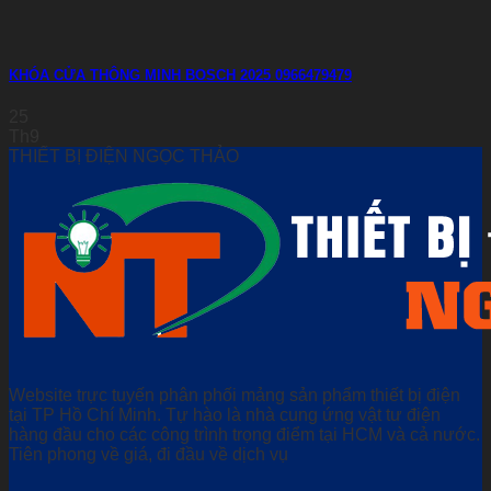
KHÓA CỬA THÔNG MINH BOSCH 2025 0966479479
25
Th9
THIẾT BỊ ĐIỆN NGỌC THẢO
Website trực tuyến phân phối mảng sản phẩm thiết bị điện
tại TP Hồ Chí Minh. Tự hào là nhà cung ứng vật tư điện
hàng đầu cho các công trình trọng điểm tại HCM và cả nước.
Tiên phong về giá, đi đầu về dịch vụ