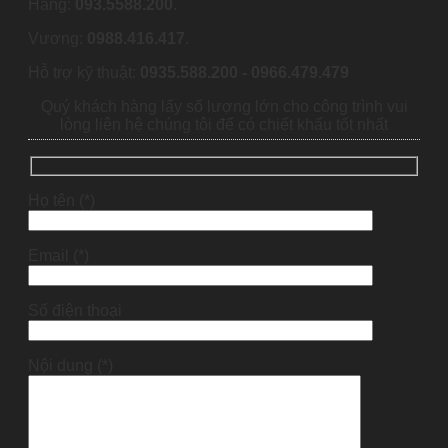
Hằng:
093.5588.200
.
Vương:
0988.416.417
.
Hỗ trợ kỹ thuật:
0935.588.200 - 0966.479.479
Quý khách hàng lấy số lượng lớn cho công trình vui
lòng liên hệ chúng tôi để có chiết khấu tốt nhất
Họ tên (*)
Email (*)
Số điện thoại
Nội dung (*)