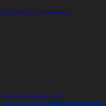
Đèn Ốp Trần 8 cánh _Ngocthaolighting.vn
Đèn Thả Pha Lê Giọt Nước phi 100
THIẾT BỊ ĐIỆN NGỌC THẢO