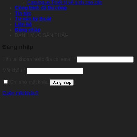
Catalogue Thiết bị vệ sinh cao cấp
Công trình đã thi công
Tin tức
Tư vấn kỹ thuật
Liên hệ
Đăng nhập
DANH MỤC SẢN PHẨM
Đăng nhập
Tên tài khoản hoặc địa chỉ email
*
Mật khẩu
*
Ghi nhớ mật khẩu
Đăng nhập
Quên mật khẩu?