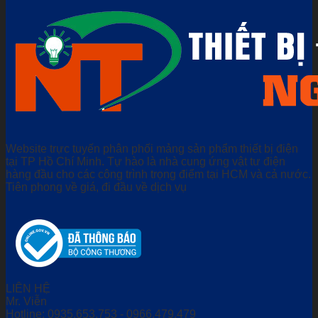
Website trực tuyến phân phối mảng sản phẩm thiết bị điện
tại TP Hồ Chí Minh. Tự hào là nhà cung ứng vật tư điện
hàng đầu cho các công trình trọng điểm tại HCM và cả nước.
Tiên phong về giá, đi đầu về dịch vụ
LIÊN HỆ
Mr. Viễn
Hotline: 0935.653.753 - 0966.479.479