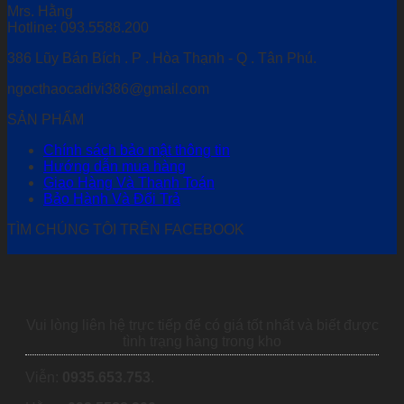
Mrs. Hằng
Hotline: 093.5588.200
386 Lũy Bán Bích . P . Hòa Thạnh - Q . Tân Phú.
ngocthaocadivi386@gmail.com
SẢN PHẨM
Chính sách bảo mật thông tin
Hướng dẫn mua hàng
Giao Hàng Và Thanh Toán
Bảo Hành Và Đổi Trả
TÌM CHÚNG TÔI TRÊN FACEBOOK
Vui lòng liên hệ trực tiếp để có giá tốt nhất và biết được
tình trạng hàng trong kho
Viễn:
0935.653.753
.