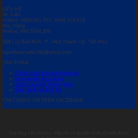
LIÊN HỆ
Mr. Viễn
Hotline: 0935.653.753 - 0966.479.479
Mrs. Hằng
Hotline: 093.5588.200
386 Lũy Bán Bích . P . Hòa Thạnh - Q . Tân Phú.
ngocthaocadivi386@gmail.com
SẢN PHẨM
Chính sách bảo mật thông tin
Hướng dẫn mua hàng
Giao Hàng Và Thanh Toán
Bảo Hành Và Đổi Trả
TÌM CHÚNG TÔI TRÊN FACEBOOK
Vui lòng liên hệ trực tiếp để có giá tốt nhất và biết được