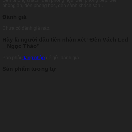
Đèn phòng khách, đèn phòng ngủ, đèn phòng bếp, đèn
phòng ăn, đèn phòng học, đèn sảnh khách sạn…
Đánh giá
Chưa có đánh giá nào.
Hãy là người đầu tiên nhận xét “Đèn Vách Led
_ Ngọc Thảo”
Bạn phải
đăng nhập
để gửi đánh giá.
Sản phẩm tương tự