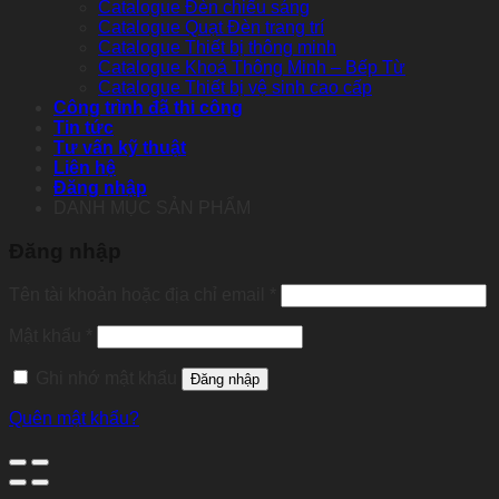
Catalogue Đèn chiếu sáng
Catalogue Quạt Đèn trang trí
Catalogue Thiết bị thông minh
Catalogue Khoá Thông Minh – Bếp Từ
Catalogue Thiết bị vệ sinh cao cấp
Công trình đã thi công
Tin tức
Tư vấn kỹ thuật
Liên hệ
Đăng nhập
DANH MỤC SẢN PHẨM
Đăng nhập
Tên tài khoản hoặc địa chỉ email
*
Mật khẩu
*
Ghi nhớ mật khẩu
Đăng nhập
Quên mật khẩu?