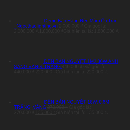
Demo Bán Hàng Đèn Mâm Ốp Trần
_Ngocthaolighting.vn
2.000.000
₫
Giá gốc là:
2.000.000 ₫.
1.800.000
₫
Giá hiện tại là: 1.800.000 ₫.
ĐÈN BÁN NGUYỆT 1M2 36W ÁNH
SÁNG VÀNG, TRẮNG
440.000
₫
Giá gốc là:
440.000 ₫.
220.000
₫
Giá hiện tại là: 220.000 ₫.
ĐÈN BÁN NGUYỆT 18W, 0.6M
TRẮNG, VÀNG
270.000
₫
Giá gốc là:
270.000 ₫.
135.000
₫
Giá hiện tại là: 135.000 ₫.