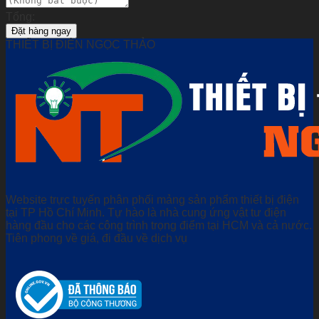
Tổng:
Đặt hàng ngay
THIẾT BỊ ĐIỆN NGỌC THẢO
Website trực tuyến phân phối mảng sản phẩm thiết bị điện
tại TP Hồ Chí Minh. Tự hào là nhà cung ứng vật tư điện
hàng đầu cho các công trình trọng điểm tại HCM và cả nước.
Tiên phong về giá, đi đầu về dịch vụ