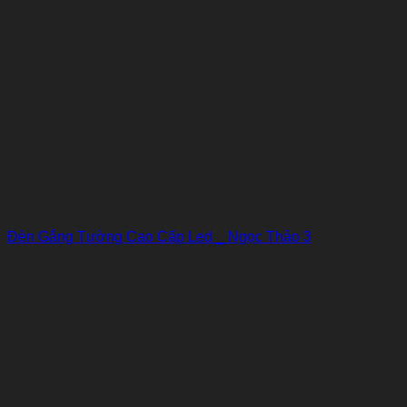
Đèn Gắng Tường Cao Cấp Led _ Ngọc Thảo 3