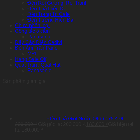
Đèn Rọi Gương, Rọi Tranh
Đèn Thả Hiện Đại
Đèn Trang Trí Cafe
Đèn Tường Hiện Đại
Chưa phân loại
Công tắc ổ cắm
Panasonic
Dây Cáp Điện Cadivi
Đèn Âm Trần Panel
MPE
Hàng Sale Off
Quạt Trần , Quạt Hút
Panasonic
Sản phẩm giảm giá
Đèn Thả Giọt Nước 0966.479.479
200.000
₫
Giá gốc là: 200.000 ₫.
180.000
₫
Giá hiện tại
là: 180.000 ₫.