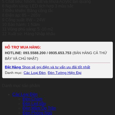
5 Chất liệu: Nhôm, sắt và nhựa Acrylic tán quang
6 Nguồn sáng: LED tích hợp 3 màu sắc
7 Điều khiển: Bằng công tắc
8 Điện áp: 85 – 265V
9 Công suất: 8W – 24W
10 Bảo hành: 1 Năm
11 Vùng phủ sáng: 5 -10 m2
12 Xuất sứ: Hàng Nhập khẩu
HỖ TRỢ MUA HÀNG:
HOTLINE: 093.5588.200 / 0935.653.753
(BÁN HÀNG CẢ THỨ
BẢY VÀ CHỦ NHẬT)
Đặt Hàng
Shop sẽ gọi điện và tư vấn ưu đãi tốt nhất
Danh mục:
Các Loại Đèn
,
Đèn Tường Hiện Đại
Danh mục sản phẩm
Các Loại Đèn
Đèn Chùm
Đèn Led dây
Đèn Mâm Ốp Trần
Đèn Phòng Ngủ