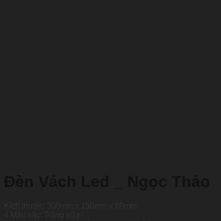
Đèn Vách Led _ Ngọc Thảo
Kích thước: 300mm x 150mm x 80mm
4 Màu sắc: Trắng sữa