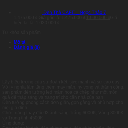
Đèn Thả CAFE _ Ngọc Thảo 7
1.475.000
₫
Giá gốc là: 1.475.000 ₫.
1.030.000
₫
Giá
hiện tại là: 1.030.000 ₫.
Từ khóa sản phẩm
Mô tả
Đánh giá (0)
Lấy biểu tượng của sự đoàn kết, sức mạnh và sự cao quý.
Với ý nghĩa làm tăng thêm may mắn, hy vọng và thành công,
sản phẩm đèn tường led mâm hoa cá chép như một món
quà để thắp sáng và trang trí cho căn nhà của bạn
Đèn tường phong cách đơn giản, gọn gàng và phù hợp cho
mọi gia đình
Chức năng thay đổi 03 ánh sáng Trắng 6000K, Vàng 3000K
và Trung tính 4500K
Ứng dụng: