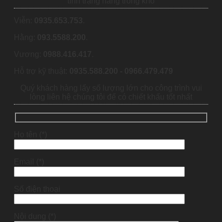
tình trạng hàng trong kho
Viễn:
0935.653.753
.
Hằng:
093.5588.200
.
Vương:
0988.416.417
.
Hỗ trợ kỹ thuật:
0935.588.200 - 0966.479.479
Quý khách hàng lấy số lượng lớn cho công trình vui
lòng liên hệ chúng tôi để có chiết khấu tốt nhất
Họ tên (*)
Email (*)
Số điện thoại
Nội dung (*)