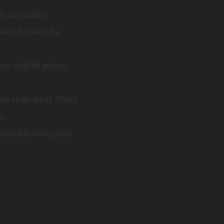
t số ưu điểm:
hình LED hiện đại
eo nhiệt độ phòng.
ổng chiều dài là 35cm)
g.
, đảm bảo không phải