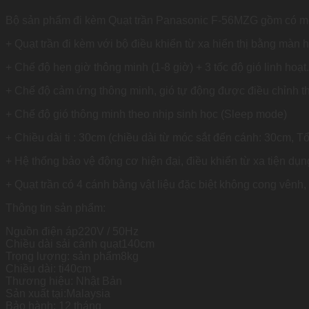
Bộ sản phẩm đi kèm Quạt trần Panasonic F-56MZG gồm có mộ
+ Quạt trần đi kèm với bộ điều khiển từ xa hiển thị bằng màn 
+ Chế độ hẹn giờ thông minh (1-8 giờ) + 3 tốc độ gió linh hoạt.
+ Chế độ cảm ứng thông minh, gió tự động được điều chỉnh th
+ Chế độ gió thông minh theo nhịp sinh học (Sleep mode)
+ Chiều dài ti : 30cm (chiều dài từ móc sắt đến cánh: 30cm, T
+ Hệ thống bảo vệ động cơ hiện đại, điều khiển từ xa tiện dụn
+ Quạt trần có 4 cánh bằng vật liệu đặc biệt không cong vênh
Thông tin sản phẩm:
Nguồn điện áp220V / 50Hz
Chiều dài sải cánh quạt140cm
Trọng lượng: sản phẩm8kg
Chiều dài: ti40cm
Thương hiệu: Nhật Bản
Sản xuất tại:Malaysia
Bảo hành: 12 tháng