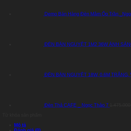
Demo Bán Hàng Đèn Mâm Ốp Trần _Ngoct
ĐÈN BÁN NGUYỆT 1M2 36W ÁNH SÁN
ĐÈN BÁN NGUYỆT 18W, 0.6M TRẮNG,
Đèn Thả CAFE _ Ngọc Thảo 7
1.475.00
Từ khóa sản phẩm
Mô tả
Đánh giá (0)