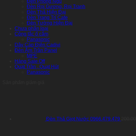
Đèn Phòng Ngủ
Đèn Rọi Gương, Rọi Tranh
Đèn Thả Hiện Đại
Đèn Trang Trí Cafe
Đèn Tường Hiện Đại
Chưa phân loại
Công tắc ổ cắm
Panasonic
Dây Cáp Điện Cadivi
Đèn Âm Trần Panel
MPE
Hàng Sale Off
Quạt Trần , Quạt Hút
Panasonic
Sản phẩm giảm giá
Đèn Thả Giọt Nước 0966.479.479
200.0