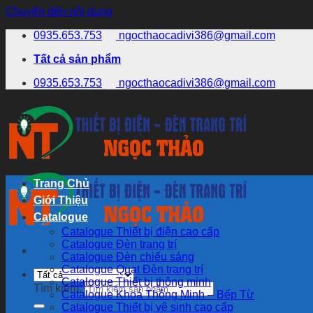
Chuyển đến nội dung
0935.653.753
ngocthaocadivi386@gmail.com
Tất cả sản phẩm
0935.653.753
ngocthaocadivi386@gmail.com
Trang Chủ
Giới Thiệu
Catalogue
Catalogue Thiết bị điện cao cấp
Catalogue Đèn trang trí
Catalogue Đèn chiếu sáng
Catalogue Quạt Đèn trang trí
Catalogue Thiết bị thông minh
Tìm kiếm:
Catalogue Khoá Thông Minh – Bếp Từ
Catalogue Thiết bị vệ sinh cao cấp