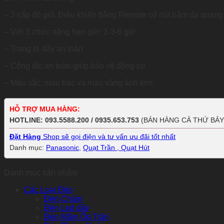
– 3 cấp độ gió. Điều khiển bằng Remote có nút bấm dạ quang
– Với 3 chức năng hẹn giờ: 1-3-6 giờ
– Trang bị dây an toàn
– Công tắc an toàn giúp bảo vệ động cơ
– Màu sắc: màu bạc và màu vàng ánh kim
HỖ TRỢ MUA HÀNG:
HOTLINE: 093.5588.200 / 0935.653.753
(BÁN HÀNG CẢ THỨ BẢY
Đặt Hàng
Shop sẽ gọi điện và tư vấn ưu đãi tốt nhất
Danh mục:
Panasonic
,
Quạt Trần , Quạt Hút
Danh mục sản phẩm
Các Loại Đèn
Đèn Chùm
Đèn Led dây
Đèn Mâm Ốp Trần